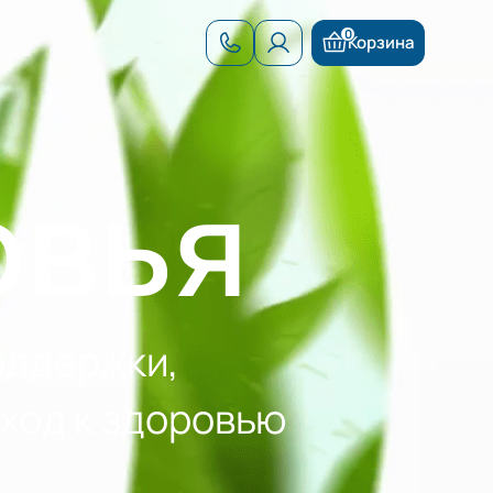
0
Корзина
Добавлен в корзину
овья
оддержки,
ход к здоровью