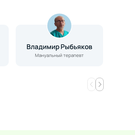
Владимир Рыбьяков
Са
Мануальный терапевт
Врач-п