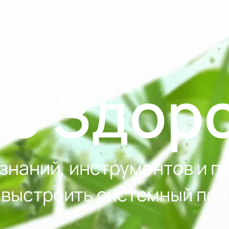
укте
Оазис Здоровья
Блог
Новости
Контакты
с Здор
знаний, инструментов и п
 выстроить системный под