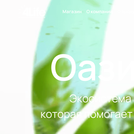
Магазин
О компании
О прод
Оази
Экосистема 
которая помогает