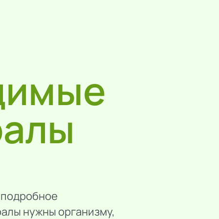
димые
ралы
и подробное
ралы нужны организму,