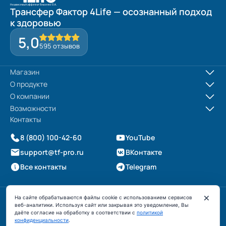
Трансфер Фактор 4Life — осознанный подход
к здоровью
5,0
595 отзывов
Магазин
О продукте
О компании
Возможности
Контакты
8 (800) 100-42-60
YouTube
support@tf-pro.ru
ВКонтакте
Все контакты
Telegram
×
Публичная оферта
На сайте обрабатываются файлы cookie с использованием сервисов
Политика конфиденциальности
веб-аналитики. Используя сайт или закрывая это уведомление, Вы
Профессор Дадали — официальный сайт
даёте согласие на обработку в соответствии с
политикой
2026 © ИП Власенко Оксана Васильевна
ЧАТ
конфиденциальности
.