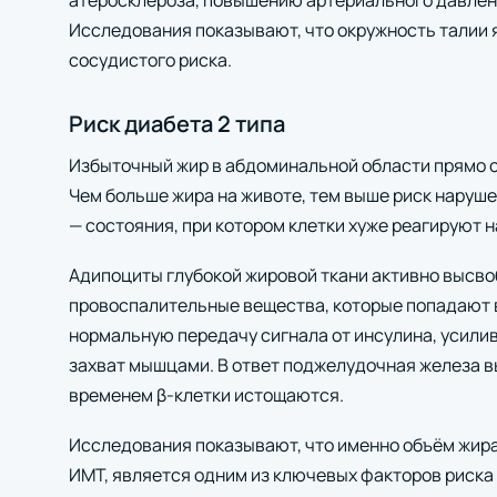
атеросклероза, повышению артериального давлени
Исследования показывают, что окружность талии
сосудистого риска.
Риск диабета 2 типа
Избыточный жир в абдоминальной области прямо св
Чем больше жира на животе, тем выше риск наруш
— состояния, при котором клетки хуже реагируют н
Адипоциты глубокой жировой ткани активно высв
провоспалительные вещества, которые попадают в
нормальную передачу сигнала от инсулина, усили
захват мышцами. В ответ поджелудочная железа в
временем β‑клетки истощаются.
Исследования показывают, что именно объём жира 
ИМТ, является одним из ключевых факторов риска 