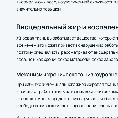
«нормальном» весе, но увеличенной окружности т
значительно повышен.
Висцеральный жир и воспале
Жировая ткань вырабатывает вещества, которые 
временем это может привести к нарушению работы
поэтому специалисты рассматривают висцерально
веса, но и как хроническое метаболическое забол
Механизмы хронического низкоуровне
При избытке абдоминального жира жировая ткань 
и начинает работать как источник воспалительны
снабжаются кислородом, в них нарушается обмен 
свободных жирных кислот и провоспалительных в
В ответ на это в ткань привлекаются иммунные кл