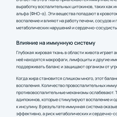
выработку воспалительных цитокинов, таких как и
альфа (ФНО‑α). Эти вещества попадают в кровото
воспаление и влияют на работу печени, сосудов и
метаболических нарушений и сердечно‑сосудисты
Влияние на иммунную систему
Глубокая жировая ткань в области живота играет 
неё находятся макрофаги, лимфоциты и другие им
поддерживать баланс и защищают организм от угр
Когда жира становится слишком много, этот балан
воспаления. Количество провоспалительных иммун
противовоспалительные механизмы ослабевают. Т
адипокинов, которые стимулируют воспаление и 
к инсулину. В результате иммунная система оказы
эффективно, а риск метаболических и сердечно‑с