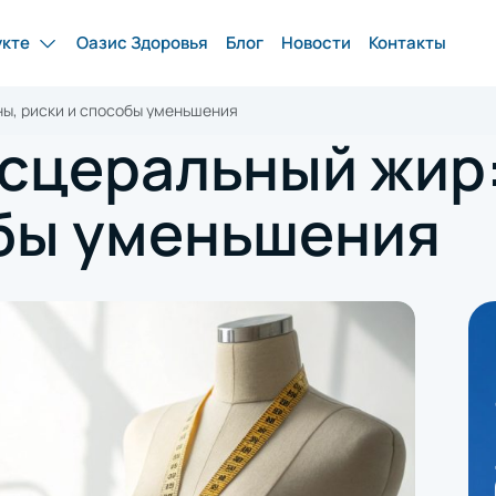
укте
Оазис Здоровья
Блог
Новости
Контакты
ны, риски и способы уменьшения
исцеральный жир:
обы уменьшения