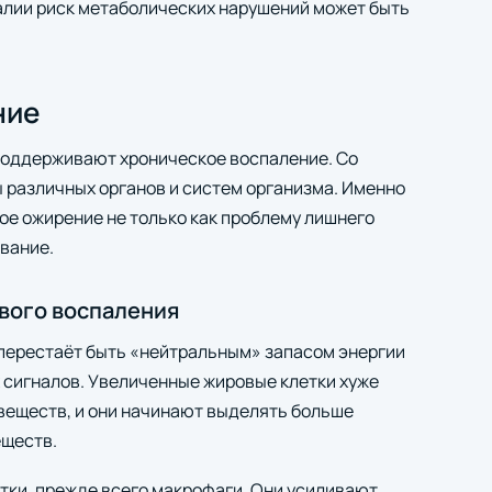
алии риск метаболических нарушений может быть
ние
поддерживают хроническое воспаление. Со
 различных органов и систем организма. Именно
е ожирение не только как проблему лишнего
евание.
вого воспаления
перестаёт быть «нейтральным» запасом энергии
х сигналов. Увеличенные жировые клетки хуже
веществ, и они начинают выделять больше
еществ.
етки, прежде всего макрофаги. Они усиливают