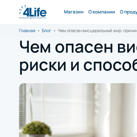
Магазин
О компании
О прод
Главная
Блог
Чем опасен висцеральный жир: причи
Чем опасен в
риски и спос