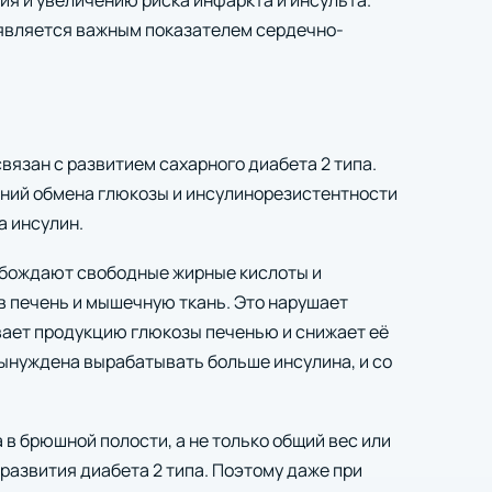
я и увеличению риска инфаркта и инсульта.
 является важным показателем сердечно-
язан с развитием сахарного диабета 2 типа.
ений обмена глюкозы и инсулинорезистентности
а инсулин.
обождают свободные жирные кислоты и
 печень и мышечную ткань. Это нарушает
вает продукцию глюкозы печенью и снижает её
ынуждена вырабатывать больше инсулина, и со
в брюшной полости, а не только общий вес или
развития диабета 2 типа. Поэтому даже при